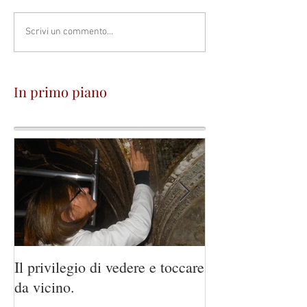
Scrivi un commento...
In primo piano
Il privilegio di vedere e toccare
Villa Bickley Ge
da vicino.
dopo.