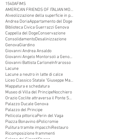
1540
AFIMS
AMERICAN FRIENDS OF ITALIAN MONUMENTAL SCULPTURE
Alveolizzazione della superficie in pietra
Andrea Doria
Appartamento del Doge
Biblioteca Civica Guerrazzi Genova
Cappella del Doge
Conservazione
Consolidamento
Desalinizzazione
Genova
Giardino
Giovanni Andrea Ansaldo
Giovanni Angelo Montorsoli a Genova
Giovanni Battista Carlone
Infrarosso
Lacune
Lacune a neutro in latte di calce
Liceo Classico Statale "Giuseppe Mazzini"
Mappatura e schedatura
Museo di Villa del Principe
Nocchiero
Orazio Coclite attraversa il Ponte Sublicio
Palazzo Ducale Genova
Palazzo del Principe
Pellicola pittorica
Perin del Vaga
Piazza Bonavino 6
Policromie
Pulitura tramite impacchi
Restauro
Ricomposizione frammenti