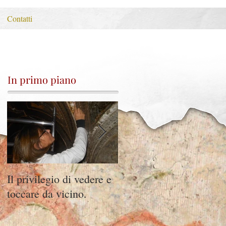
Contatti
In primo piano
Il privilegio di vedere e
Villa Bickley
toccare da vicino.
Gentile..20 anni dopo.