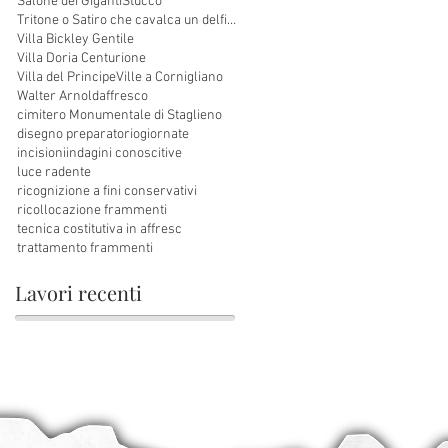
Salone dei Giganti
Stucco
Tritone o Satiro che cavalca un delfino
Villa Bickley Gentile
Villa Doria Centurione
Villa del Principe
Ville a Cornigliano
Walter Arnold
affresco
cimitero Monumentale di Staglieno
disegno preparatorio
giornate
incisioni
indagini conoscitive
luce radente
ricognizione a fini conservativi
ricollocazione frammenti
tecnica costitutiva in affresc
trattamento frammenti
Lavori recenti