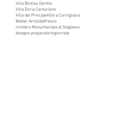
Villa Bickley Gentile
Villa Doria Centurione
Villa del Principe
Ville a Cornigliano
Walter Arnold
affresco
cimitero Monumentale di Staglieno
disegno preparatorio
giornate
incisioni
indagini conoscitive
luce radente
ricognizione a fini conservativi
ricollocazione frammenti
tecnica costitutiva in affresc
trattamento frammenti