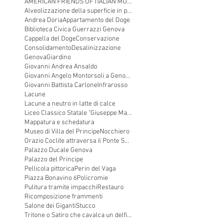
AMERICAN FRIENDS OF ITALIAN MONUMENTAL SCULPTURE
Alveolizzazione della superficie in pietra
Andrea Doria
Appartamento del Doge
Biblioteca Civica Guerrazzi Genova
Cappella del Doge
Conservazione
Consolidamento
Desalinizzazione
Genova
Giardino
Giovanni Andrea Ansaldo
Giovanni Angelo Montorsoli a Genova
Giovanni Battista Carlone
Infrarosso
Lacune
Lacune a neutro in latte di calce
Liceo Classico Statale "Giuseppe Mazzini"
Mappatura e schedatura
Museo di Villa del Principe
Nocchiero
Orazio Coclite attraversa il Ponte Sublicio
Palazzo Ducale Genova
Palazzo del Principe
Pellicola pittorica
Perin del Vaga
Piazza Bonavino 6
Policromie
Pulitura tramite impacchi
Restauro
Ricomposizione frammenti
Salone dei Giganti
Stucco
Tritone o Satiro che cavalca un delfino