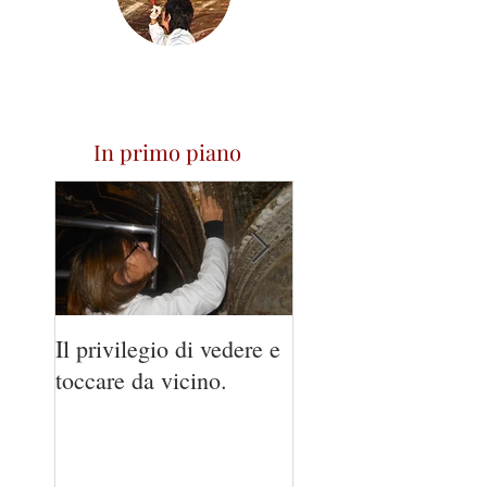
In primo piano
Il privilegio di vedere e
Villa Bickley
toccare da vicino.
Gentile..20 anni do