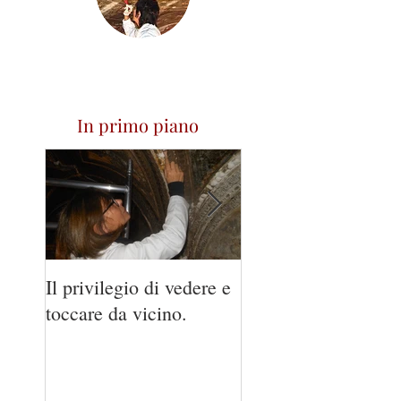
In primo piano
Il privilegio di vedere e
Villa Bickley
toccare da vicino.
Gentile..20 anni do