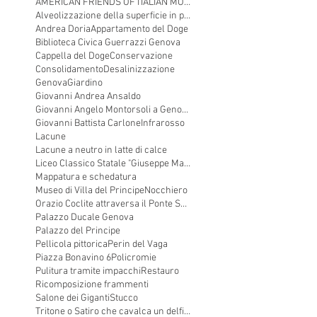
AMERICAN FRIENDS OF ITALIAN MONUMENTAL SCULPTURE
Alveolizzazione della superficie in pietra
Andrea Doria
Appartamento del Doge
Biblioteca Civica Guerrazzi Genova
Cappella del Doge
Conservazione
Consolidamento
Desalinizzazione
Genova
Giardino
Giovanni Andrea Ansaldo
Giovanni Angelo Montorsoli a Genova
Giovanni Battista Carlone
Infrarosso
Lacune
Lacune a neutro in latte di calce
Liceo Classico Statale "Giuseppe Mazzini"
Mappatura e schedatura
Museo di Villa del Principe
Nocchiero
Orazio Coclite attraversa il Ponte Sublicio
Palazzo Ducale Genova
Palazzo del Principe
Pellicola pittorica
Perin del Vaga
Piazza Bonavino 6
Policromie
Pulitura tramite impacchi
Restauro
Ricomposizione frammenti
Salone dei Giganti
Stucco
Tritone o Satiro che cavalca un delfino