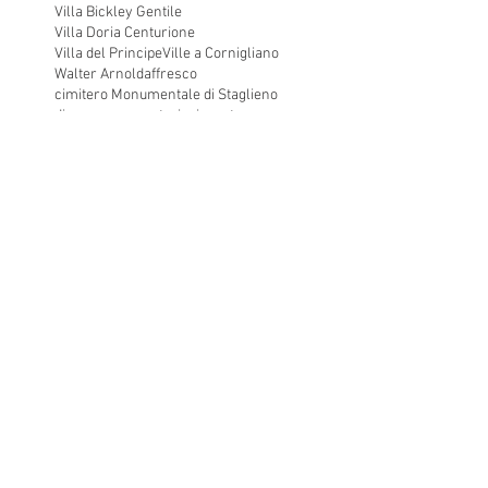
Villa Bickley Gentile
Villa Doria Centurione
Villa del Principe
Ville a Cornigliano
Walter Arnold
affresco
cimitero Monumentale di Staglieno
disegno preparatorio
giornate
incisioni
indagini conoscitive
luce radente
ricognizione a fini conservativi
ricollocazione frammenti
tecnica costitutiva in affresc
trattamento frammenti